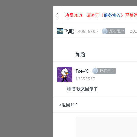
净网2026
请遵守《
服务协议
》严禁
飞吧
201
<4063688>
原石用户
如题
TseVC
原石用户
13355537
师傅,我来回复了
<返回115