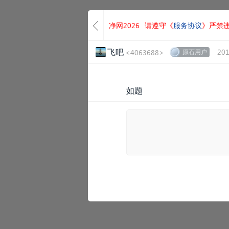
净网2026
请遵守《
服务协议
》严禁
飞吧
201
<4063688>
原石用户
如题