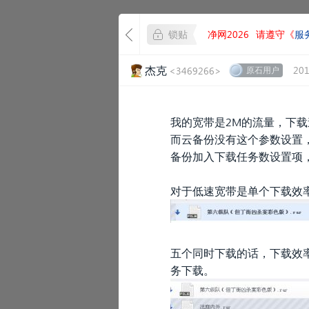
锁贴
净网2026
请遵守《
服
杰克
201
<3469266>
原石用户
我的宽带是2M的流量，下载
而云备份没有这个参数设置
备份加入下载任务数设置项
对于低速宽带是单个下载效
五个同时下载的话，下载效
务下载。