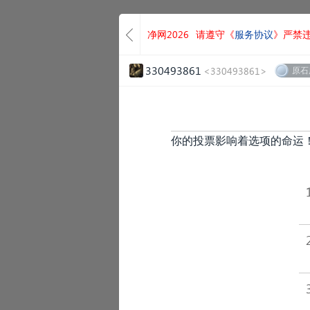
净网2026
请遵守《
服务协议
》严禁
330493861
<330493861>
原石
你的投票影响着选项的命运