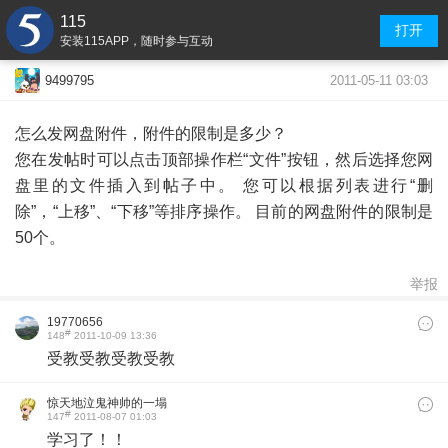
115
打开
安装115APP，随时参与互动
2011-05-11 03:03
9499795
怎么发网盘附件，附件的限制是多少？
您在发帖时可以点击顶部操作栏“文件”按钮，然后选择您网
盘里的文件插入到帖子中。 您可以根据列表进行“删
除”，“上移”、“下移”等排序操作。 目前的网盘附件的限制是
50个。
举报
19770656
#
148
2011-10-09 13:36
受教受教受教受教
惊天地泣鬼神帅的一塌
#
147
2011-08-07 01:03
糊涂的人唷
学习了！！