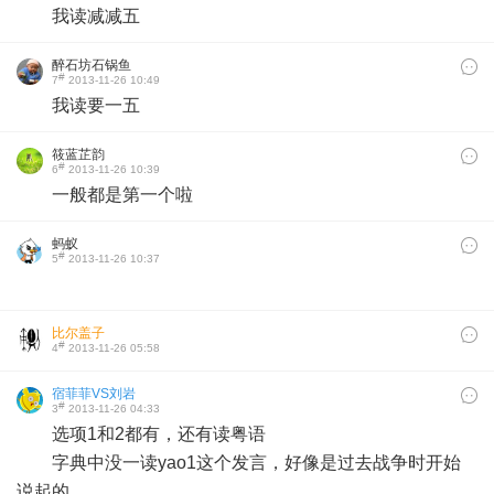
我读减减五
醉石坊石锅鱼
#
7
2013-11-26 10:49
我读要一五
筱蓝芷韵
#
6
2013-11-26 10:39
一般都是第一个啦
蚂蚁
#
5
2013-11-26 10:37
比尔盖子
#
4
2013-11-26 05:58
宿菲菲VS刘岩
#
3
2013-11-26 04:33
选项1和2都有，还有读粤语
字典中没一读yao1这个发言，好像是过去战争时开始
说起的