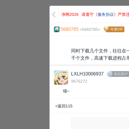
净网2026
请遵守《
服务协议
》严禁
5660785
<5660785>
年费VIP
同时下载几个文件，往往在
干个文件，高速下载进程占
LXLH10006937
原石用户
9676272
喵~
<返回115