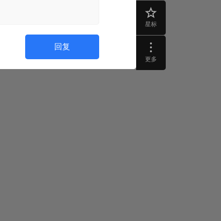
星标
回复
更多