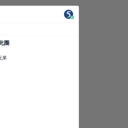
此圈
无果