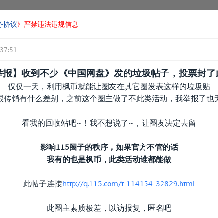
务协议
》严禁违法违规信息
37:51
举报】收到不少《中国网盘》发的垃圾帖子，投票封了
仅仅一天，利用枫币就能让圈友在其它圈发表这样的垃圾贴
跟传销有什么差别，之前这个圈主做了不此类活动，我举报了也
看我的回收站吧~！我不想说了~，让圈友决定去留
影响115圈子的秩序，如果官方不管的话
我有的也是枫币，此类活动谁都能做
此帖子连接
http://q.115.com/t-114154-32829.html
此圈主素质极差，以访报复，匿名吧