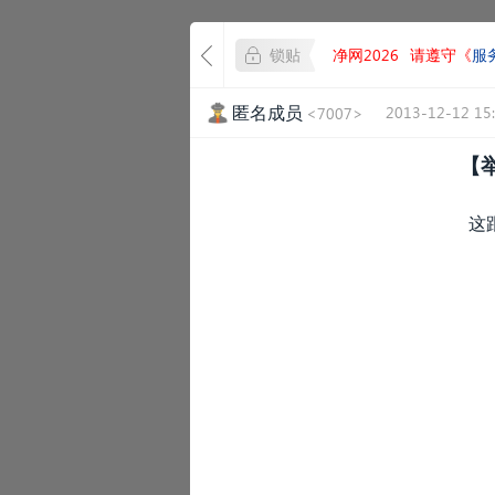
锁贴
净网2026
请遵守《
服
匿名成员
2013-12-12 15:
<7007>
【
这