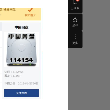
已回复
星标
更多