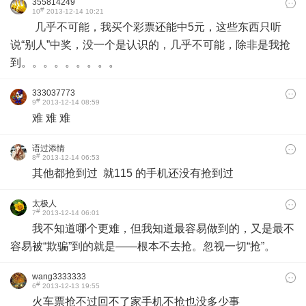
355814249
#
10
2013-12-14 10:21
几乎不可能，我买个彩票还能中5元，这些东西只听
说“别人”中奖，没一个是认识的，几乎不可能，除非是我抢
到。。。。。。。。。
333037773
#
9
2013-12-14 08:59
难 难 难
语过添情
#
8
2013-12-14 06:53
其他都抢到过 就115 的手机还没有抢到过
太极人
#
7
2013-12-14 06:01
我不知道哪个更难，但我知道最容易做到的，又是最不
容易被“欺骗”到的就是——根本不去抢。忽视一切“抢”。
wang3333333
#
6
2013-12-13 19:55
火车票抢不过回不了家手机不抢也没多少事