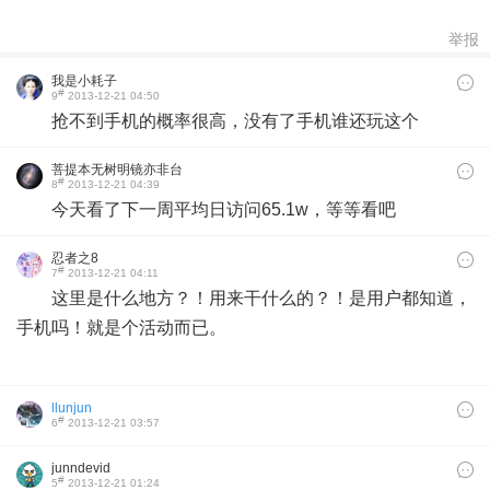
举报
我是小耗子
#
9
2013-12-21 04:50
抢不到手机的概率很高，没有了手机谁还玩这个
菩提本无树明镜亦非台
#
8
2013-12-21 04:39
本来无一物
今天看了下一周平均日访问65.1w，等等看吧
忍者之8
#
7
2013-12-21 04:11
这里是什么地方？！用来干什么的？！是用户都知道，
手机吗！就是个活动而已。​
llunjun
#
6
2013-12-21 03:57
junndevid
#
5
2013-12-21 01:24