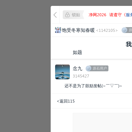
锁贴
净网2026
请遵守《
服
饱受冬寒知春暖
<1142105>
我
如题
念九
原石用户
3145427
还不是为了鼓励发帖(~￣▽￣)~
<返回115