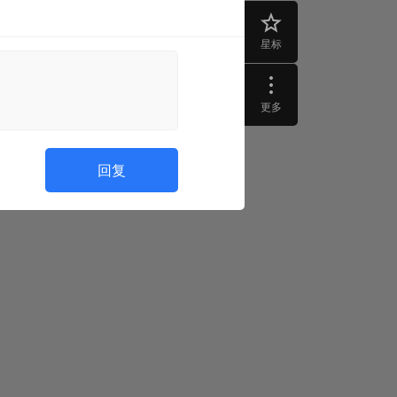
星标
更多
回复