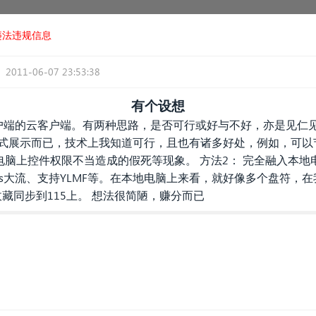
违法违规信息
2011-06-07 23:53:38
有个设想
客户端的云客户端。有两种思路，是否可行或好与不好，亦是见仁见
S模式展示而已，技术上我知道可行，且也有诸多好处，例如，可
脑上控件权限不当造成的假死等现象。 方法2： 完全融入本地
ows大流、支持YLMF等。在本地电脑上来看，就好像多个盘符，
收藏同步到115上。 想法很简陋，赚分而已