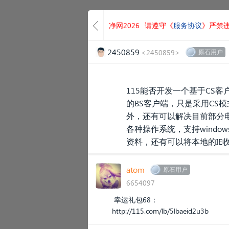
净网2026
请遵守《
服务协议
》严禁
2450859
<2450859>
原石用户
115能否开发一个基于CS
的BS客户端，只是采用C
外，还有可以解决目前部分电
各种操作系统，支持wind
资料，还有可以将本地的IE
atom
原石用户
6654097
幸运礼包68：
http://115.com/lb/5lbaeid2u3b