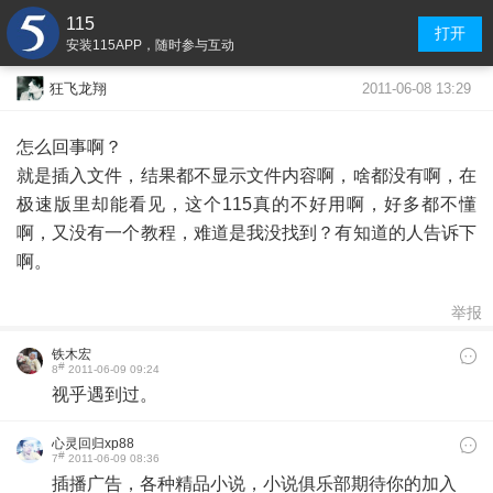
115
打开
安装115APP，随时参与互动
2011-06-08 13:29
狂飞龙翔
怎么回事啊？
就是插入文件，结果都不显示文件内容啊，啥都没有啊，在
极速版里却能看见，这个115真的不好用啊，好多都不懂
啊，又没有一个教程，难道是我没找到？有知道的人告诉下
啊。
举报
铁木宏
#
8
2011-06-09 09:24
视乎遇到过。
心灵回归xp88
#
7
2011-06-09 08:36
插播广告，各种精品小说，小说俱乐部期待你的加入