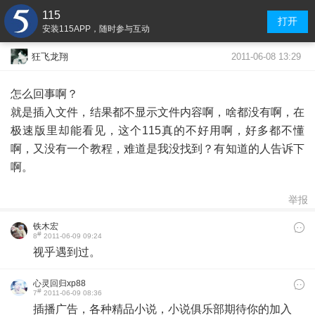
115
打开
安装115APP，随时参与互动
2011-06-08 13:29
狂飞龙翔
怎么回事啊？
就是插入文件，结果都不显示文件内容啊，啥都没有啊，在
极速版里却能看见，这个115真的不好用啊，好多都不懂
啊，又没有一个教程，难道是我没找到？有知道的人告诉下
啊。
举报
铁木宏
#
8
2011-06-09 09:24
视乎遇到过。
心灵回归xp88
#
7
2011-06-09 08:36
插播广告，各种精品小说，小说俱乐部期待你的加入