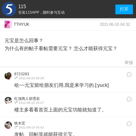
115
打开
安装115APP，随时参与互动
2011-06-10 04:32
TTHYUK
元宝是怎么回事？
为什么有的帖子看帖需要元宝？ 怎么才能获得元宝？
举报
8723283
#
4
2011-06-10 08:26
哈~~元宝留给朋友们用,我是来学习的.[:yuck]
红顶商人胡雪岩
#
3
2011-06-10 05:27
楼主多看看首页上面的元宝功能就知道了。
铁木宏
#
2
2011-06-10 04:42
发帖、回帖等就能获得元宝。