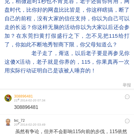
见，稍微超时1秒也不肯宽容，老子还留你何用，网
盘时代，比你好的网盘比比皆是，你这样瞎搞，断了
自己的前程，没有大家的信任支持，你以为自己可以
走的长远？你这样无脑的活动你以为大家以后还会参
加？在东莞扫黄打假盛行之下，怎不见把115给打
了，你如此不断地秀智商下限，你父母知道么？
老子走了，甭送，以后老子要是再参见你
这傻X活动，老子就是你养的，115，你果真再一次
用实际行动证明自己是该被人唾弃的！
举报
308896481
#
21
2014-02-20 07:34
308896481
txc_72
#
20
2014-02-20 03:49
虽然有争论，但并不会影响115向前的步伐，115依然