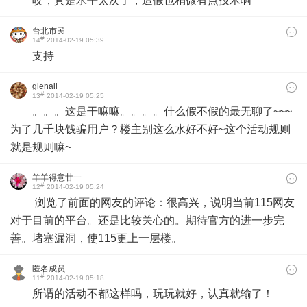
哎，真是水平太次了，造假也稍微有点技术啊
台北市民
#
14
2014-02-19 05:39
支持
glenail
#
13
2014-02-19 05:25
。。。这是干嘛嘛。。。。什么假不假的最无聊了~~~
为了几千块钱骗用户？楼主别这么水好不好~这个活动规则
就是规则嘛~
羊羊得意廿一
#
12
2014-02-19 05:24
浏览了前面的网友的评论：很高兴，说明当前115网友
对于目前的平台。还是比较关心的。期待官方的进一步完
善。堵塞漏洞，使115更上一层楼。
匿名成员
#
11
2014-02-19 05:18
所谓的活动不都这样吗，玩玩就好，认真就输了！​