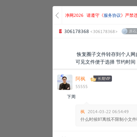
净网2026
请遵守《
服务协议
》严禁
306178368
<306178368>
原石
恢复圈子文件转存到个人网
可见文件便于选择 节约时间
阿枫
长期VIP
55555
下周
枫
2014-03-22 06:54:49
什么时候BT离线不限制小文件