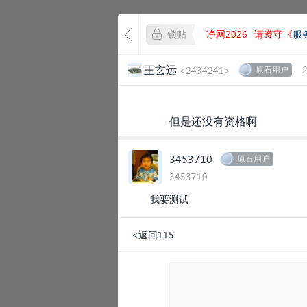
锁贴
净网2026
请遵守《
服
王玄远
<2434241>
原石用户
但是还没有资格啊
3453710
原石用户
3453710
我要测试
<返回115