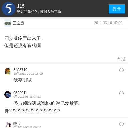
115
打开
安装115APP，随时参与互动
2011-06-10 18:09
王玄远
同步版终于出来了！
但是还没有资格啊
举报
3453710
#
10
2011-06-11 13:59
我要测试
9523911
#
9
2011-06-11 07:12
整点领取测试资格,咋说已发放完
呀????????????????????
蝉心
#
8
2011-06-11 06:43