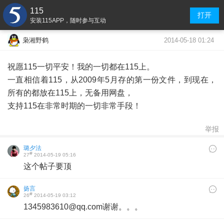
115
打开
安装115APP，随时参与互动
2014-05-18 01:24
枭湘野鹤
祝愿115一切平安！我的一切都在115上。
一直相信着115，从2009年5月存的第一份文件，到现在，
所有的都放在115上，无备用网盘，
支持115在非常时期的一切非常手段！
举报
璐夕法
#
27
2014-05-19 05:16
这个帖子要顶
扬言
#
26
2014-05-19 03:12
1345983610@qq.com谢谢。。。