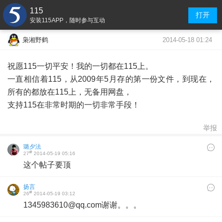
115
打开
安装115APP，随时参与互动
2014-05-18 01:24
枭湘野鹤
祝愿115一切平安！我的一切都在115上。
一直相信着115，从2009年5月存的第一份文件，到现在，
所有的都放在115上，无备用网盘，
支持115在非常时期的一切非常手段！
举报
璐夕法
#
27
2014-05-19 05:16
这个帖子要顶
扬言
#
26
2014-05-19 03:12
1345983610@qq.com谢谢。。。