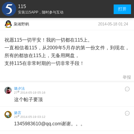
115
打开
安装115APP，随时参与互动
2014-05-18 01:24
枭湘野鹤
祝愿115一切平安！我的一切都在115上。
一直相信着115，从2009年5月存的第一份文件，到现在，
所有的都放在115上，无备用网盘，
支持115在非常时期的一切非常手段！
举报
璐夕法
#
27
2014-05-19 05:16
这个帖子要顶
扬言
#
26
2014-05-19 03:12
1345983610@qq.com谢谢。。。