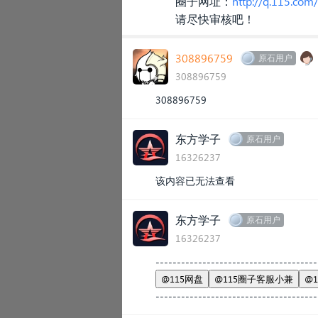
圈子网址：
http://q.115.co
请尽快审核吧！
308896759
原石用户
308896759
308896759
东方学子
原石用户
16326237
该内容已无法查看
东方学子
原石用户
16326237
--------------------------------------
@115网盘
@115圈子客服小兼
@
--------------------------------------