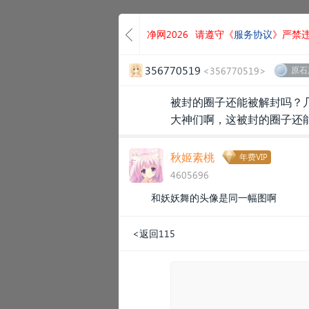
净网2026
请遵守《
服务协议
》严禁
356770519
<356770519>
原石
被封的圈子还能被解封吗？
大神们啊，这被封的圈子还
秋姬素桃
年费VIP
4605696
和妖妖舞的头像是同一幅图啊
<返回115