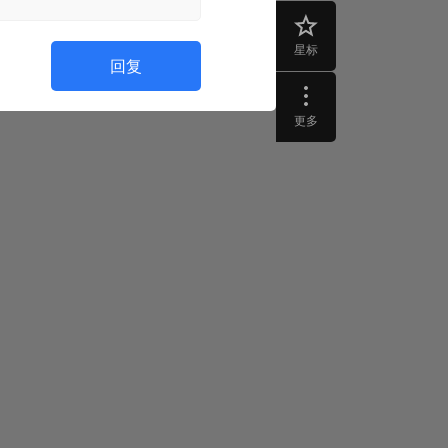
星标
回复
更多