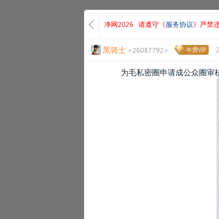
净网2026
请遵守《
服务协议
》严禁
黑骑士
<26087792>
年费VIP
为毛私密圈申请成公众圈审