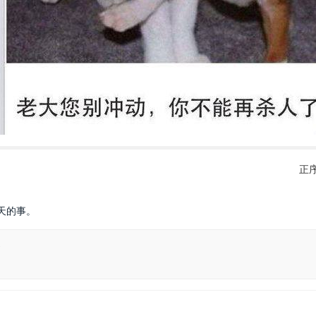
正
天的事。
4