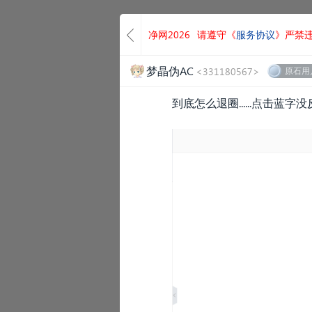
净网2026
请遵守《
服务协议
》严禁
梦晶伪AC
<331180567>
原石用
到底怎么退圈......点击蓝