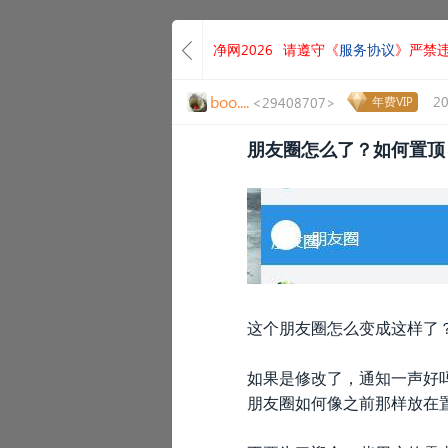
净网2026
请遵守《
服务协议
》严禁
boo....
20
<29408707>
年费VIP
朋友圈怎么了？如何置顶
这个朋友圈怎么变成这样了
如果是修改了，通知一声好
朋友圈如何像之前那样放在