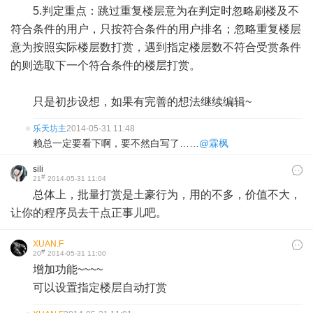
5.判定重点：跳过重复楼层意为在判定时忽略刷楼及不
符合条件的用户，只按符合条件的用户排名；忽略重复楼层
意为按照实际楼层数打赏，遇到指定楼层数不符合受赏条件
的则选取下一个符合条件的楼层打赏。
只是初步设想，如果有完善的想法继续编辑~
乐天坊主
2014-05-31 11:48
赖总一定要看下啊，要不然白写了……
@霖枫
sili
#
21
2014-05-31 11:04
总体上，批量打赏是土豪行为，用的不多，价值不大，
让你的程序员去干点正事儿吧。
XUAN.F
#
20
2014-05-31 11:00
增加功能~~~~
可以设置指定楼层自动打赏