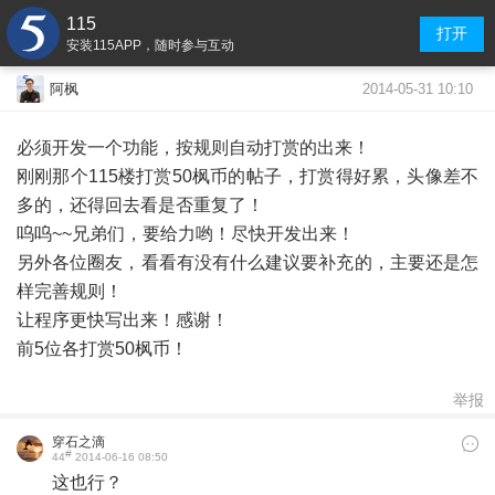
115
打开
安装115APP，随时参与互动
2014-05-31 10:10
阿枫
必须开发一个功能，按规则自动打赏的出来！
刚刚那个115楼打赏50枫币的帖子，打赏得好累，头像差不
多的，还得回去看是否重复了！
呜呜~~兄弟们，要给力哟！尽快开发出来！
另外各位圈友，看看有没有什么建议要补充的，主要还是怎
样完善规则！
让程序更快写出来！感谢！
前5位各打赏50枫币！
举报
穿石之滴
#
44
2014-06-16 08:50
这也行？