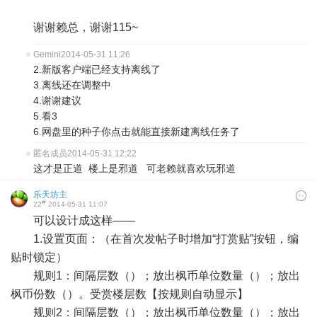
谢谢赖总，谢谢115~
Gemini
2014-05-31 11:26
2.新版客户端已经支持离线了
3.离线还在调整中
4.谢谢建议
5.看3
6.网盘里的种子你点击就能直接新建离线任务了
匿名成员
2014-05-31 12:22
这才是正道 楼上是邪道 可老赖就喜欢玩邪道
乐天坊主
#
22
2014-05-31 11:07
可以设计成这样——
1.设置页面：（在首次发帖子时增加“打赏贴”按钮，编
贴时锁定）
规则1：间隔层数（）；放出枫币单位数量（）；放出
枫币份数（）。受赏楼层数【按规则自动显示】
规则2：间隔层数（）；放出枫币单位数量（）；放出