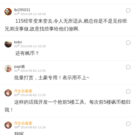
ttx295031
#
43
2014-06-11 04:59
115经常变来变去,令人无所适从,赖总你是不是见你班
兄弟没事做,故意找些事给他们做啊.
koko
#
42
2014-06-11 03:28
还有枫币？
papi酱
#
41
2014-06-02 12:55
批量打赏，土豪专用！表示用不上~
丹生谷森夏
#
40
2014-06-02 11:25
这样的话我开发一个抢前5楼工具。每次前5楼砜币都归
我！
丹生谷森夏
#
39
2014-06-02 11:24
我呢