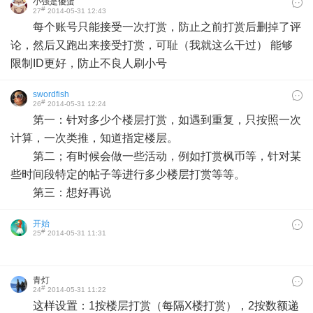
小强是傻蛋
#
27
2014-05-31 12:43
每个账号只能接受一次打赏，防止之前打赏后删掉了评
论，然后又跑出来接受打赏，可耻（我就这么干过） 能够
限制ID更好，防止不良人刷小号
swordfish
#
26
2014-05-31 12:24
第一：针对多少个楼层打赏，如遇到重复，只按照一次
计算，一次类推，知道指定楼层。
第二；有时候会做一些活动，例如打赏枫币等，针对某
些时间段特定的帖子等进行多少楼层打赏等等。
第三：想好再说
开始
#
25
2014-05-31 11:31
青灯
#
24
2014-05-31 11:22
这样设置：1按楼层打赏（每隔X楼打赏），2按数额递