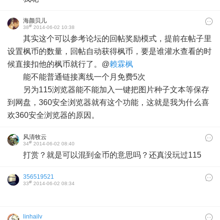
海颜贝儿
#
38
2014-06-02 10:38
其实这个可以参考论坛的回帖奖励模式，提前在帖子里
设置枫币的数量，回帖自动获得枫币，要是谁灌水查看的时
候直接扣他的枫币就行了。@
赖霖枫
能不能普通链接离线一个月免费5次
另为115浏览器能不能加入一键把图片种子文本等保存
到网盘，360安全浏览器就有这个功能，这就是我为什么喜
欢360安全浏览器的原因。
风清牧云
#
34
2014-06-02 08:40
打赏？就是可以混到金币的意思吗？还真没玩过115
356519521
#
33
2014-06-02 08:34
linhailv