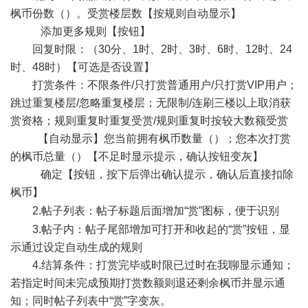
枫币份数（）。受赏楼层数【按规则自动显示】
添加更多规则【按钮】
回复时限：（30分、1时、2时、3时、6时、12时、24
时、48时）【可选是否设置】
打赏条件：不限条件/只打赏普通用户/只打赏VIP用户；
跳过重复楼层/忽略重复楼层；无限制/连刷三楼以上取消获
赏资格；规则重复时重复受赏/规则重复时按较大数额受赏
【自动显示】您当前拥有枫币数量（）；您本次打赏
的枫币总量（）【不足时显示提示，确认按钮变灰】
确定【按钮，按下后弹出确认提示，确认后直接扣除
枫币】
2.帖子列表：帖子标题
后面增加“赏”图标，便于识别
3.帖子内：帖子尾部增加可打开和收起的“赏”按钮，显
示通过设定自动生成的规则
4.结算条件：打赏完毕或时限已过时在我聊显示通知；
若指定时间未完成预期打赏数额则退还剩余枫币并显示通
知；同时帖子列表中“赏”字变灰。