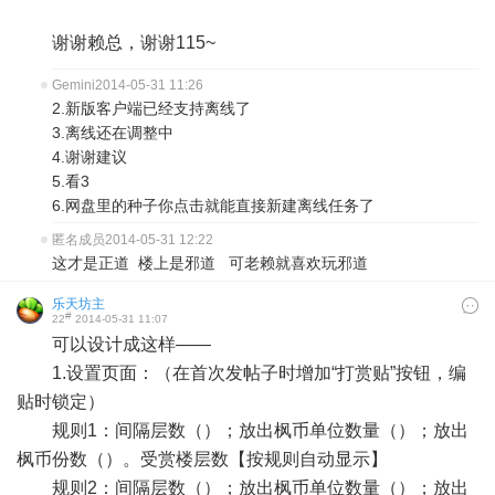
谢谢赖总，谢谢115~
Gemini
2014-05-31 11:26
2.新版客户端已经支持离线了
3.离线还在调整中
4.谢谢建议
5.看3
6.网盘里的种子你点击就能直接新建离线任务了
匿名成员
2014-05-31 12:22
这才是正道 楼上是邪道 可老赖就喜欢玩邪道
乐天坊主
#
22
2014-05-31 11:07
可以设计成这样——
1.设置页面：（在首次发帖子时增加“打赏贴”按钮，编
贴时锁定）
规则1：间隔层数（）；放出枫币单位数量（）；放出
枫币份数（）。受赏楼层数【按规则自动显示】
规则2：间隔层数（）；放出枫币单位数量（）；放出