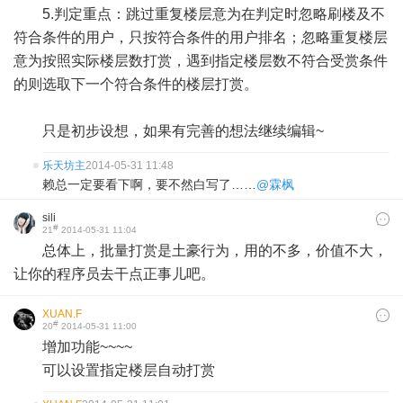
5.判定重点：跳过重复楼层意为在判定时忽略刷楼及不
符合条件的用户，只按符合条件的用户排名；忽略重复楼层
意为按照实际楼层数打赏，遇到指定楼层数不符合受赏条件
的则选取下一个符合条件的楼层打赏。
只是初步设想，如果有完善的想法继续编辑~
乐天坊主
2014-05-31 11:48
赖总一定要看下啊，要不然白写了……
@霖枫
sili
#
21
2014-05-31 11:04
总体上，批量打赏是土豪行为，用的不多，价值不大，
让你的程序员去干点正事儿吧。
XUAN.F
#
20
2014-05-31 11:00
增加功能~~~~
可以设置指定楼层自动打赏