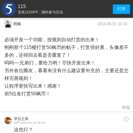
115
打开
安装115APP，随时参与互动
2014-05-31 10:10
阿枫
必须开发一个功能，按规则自动打赏的出来！
刚刚那个115楼打赏50枫币的帖子，打赏得好累，头像差不
多的，还得回去看是否重复了！
呜呜~~兄弟们，要给力哟！尽快开发出来！
另外各位圈友，看看有没有什么建议要补充的，主要还是怎
样完善规则！
让程序更快写出来！感谢！
前5位各打赏50枫币！
举报
穿石之滴
#
44
2014-06-16 08:50
这也行？