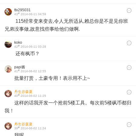
ttx295031
#
43
2014-06-11 04:59
115经常变来变去,令人无所适从,赖总你是不是见你班
兄弟没事做,故意找些事给他们做啊.
koko
#
42
2014-06-11 03:28
还有枫币？
papi酱
#
41
2014-06-02 12:55
批量打赏，土豪专用！表示用不上~
丹生谷森夏
#
40
2014-06-02 11:25
这样的话我开发一个抢前5楼工具。每次前5楼砜币都归
我！
丹生谷森夏
#
39
2014-06-02 11:24
我呢