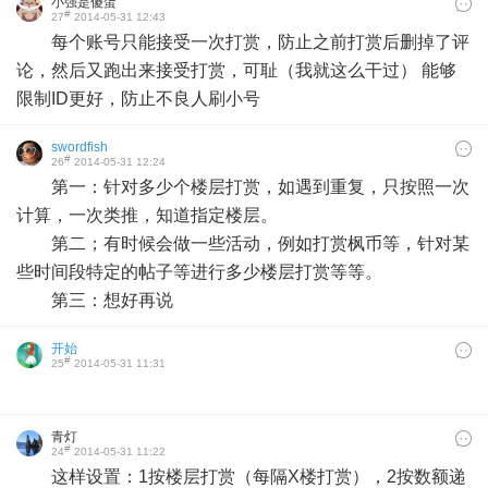
小强是傻蛋
#
27
2014-05-31 12:43
每个账号只能接受一次打赏，防止之前打赏后删掉了评
论，然后又跑出来接受打赏，可耻（我就这么干过） 能够
限制ID更好，防止不良人刷小号
swordfish
#
26
2014-05-31 12:24
第一：针对多少个楼层打赏，如遇到重复，只按照一次
计算，一次类推，知道指定楼层。
第二；有时候会做一些活动，例如打赏枫币等，针对某
些时间段特定的帖子等进行多少楼层打赏等等。
第三：想好再说
开始
#
25
2014-05-31 11:31
青灯
#
24
2014-05-31 11:22
这样设置：1按楼层打赏（每隔X楼打赏），2按数额递