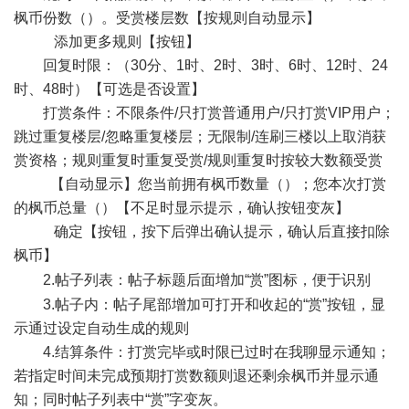
枫币份数（）。受赏楼层数【按规则自动显示】
添加更多规则【按钮】
回复时限：（30分、1时、2时、3时、6时、12时、24
时、48时）【可选是否设置】
打赏条件：不限条件/只打赏普通用户/只打赏VIP用户；
跳过重复楼层/忽略重复楼层；无限制/连刷三楼以上取消获
赏资格；规则重复时重复受赏/规则重复时按较大数额受赏
【自动显示】您当前拥有枫币数量（）；您本次打赏
的枫币总量（）【不足时显示提示，确认按钮变灰】
确定【按钮，按下后弹出确认提示，确认后直接扣除
枫币】
2.帖子列表：帖子标题
后面增加“赏”图标，便于识别
3.帖子内：帖子尾部增加可打开和收起的“赏”按钮，显
示通过设定自动生成的规则
4.结算条件：打赏完毕或时限已过时在我聊显示通知；
若指定时间未完成预期打赏数额则退还剩余枫币并显示通
知；同时帖子列表中“赏”字变灰。