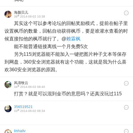
海颜贝儿
#
38
2014-06-02 10:38
其实这个可以参考论坛的回帖奖励模式，提前在帖子里
设置枫币的数量，回帖自动获得枫币，要是谁灌水查看的时
候直接扣他的枫币就行了。@
赖霖枫
能不能普通链接离线一个月免费5次
另为115浏览器能不能加入一键把图片种子文本等保存
到网盘，360安全浏览器就有这个功能，这就是我为什么喜
欢360安全浏览器的原因。
风清牧云
#
34
2014-06-02 08:40
打赏？就是可以混到金币的意思吗？还真没玩过115
356519521
#
33
2014-06-02 08:34
linhailv