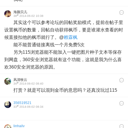
海颜贝儿
#
38
2014-06-02 10:38
其实这个可以参考论坛的回帖奖励模式，提前在帖子里
设置枫币的数量，回帖自动获得枫币，要是谁灌水查看的时
候直接扣他的枫币就行了。@
赖霖枫
能不能普通链接离线一个月免费5次
另为115浏览器能不能加入一键把图片种子文本等保存
到网盘，360安全浏览器就有这个功能，这就是我为什么喜
欢360安全浏览器的原因。
风清牧云
#
34
2014-06-02 08:40
打赏？就是可以混到金币的意思吗？还真没玩过115
356519521
#
33
2014-06-02 08:34
linhailv