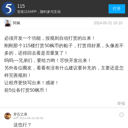
115
打开
安装115APP，随时参与互动
2014-05-31 10:10
阿枫
必须开发一个功能，按规则自动打赏的出来！
刚刚那个115楼打赏50枫币的帖子，打赏得好累，头像差不
多的，还得回去看是否重复了！
呜呜~~兄弟们，要给力哟！尽快开发出来！
另外各位圈友，看看有没有什么建议要补充的，主要还是怎
样完善规则！
让程序更快写出来！感谢！
前5位各打赏50枫币！
举报
穿石之滴
#
44
2014-06-16 08:50
这也行？