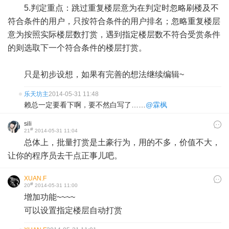
5.判定重点：跳过重复楼层意为在判定时忽略刷楼及不
符合条件的用户，只按符合条件的用户排名；忽略重复楼层
意为按照实际楼层数打赏，遇到指定楼层数不符合受赏条件
的则选取下一个符合条件的楼层打赏。
只是初步设想，如果有完善的想法继续编辑~
乐天坊主
2014-05-31 11:48
赖总一定要看下啊，要不然白写了……
@霖枫
sili
#
21
2014-05-31 11:04
总体上，批量打赏是土豪行为，用的不多，价值不大，
让你的程序员去干点正事儿吧。
XUAN.F
#
20
2014-05-31 11:00
增加功能~~~~
可以设置指定楼层自动打赏