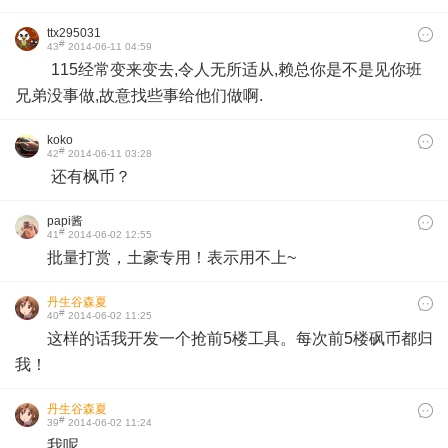
ttx295031
#
43
2014-06-11 04:59
115经常变来变去,令人无所适从,赖总你是不是见你班
兄弟没事做,故意找些事给他们做啊.
koko
#
42
2014-06-11 03:28
还有枫币？
papi酱
#
41
2014-06-02 12:55
批量打赏，土豪专用！表示用不上~
丹生谷森夏
#
40
2014-06-02 11:25
这样的话我开发一个抢前5楼工具。每次前5楼砜币都归
我！
丹生谷森夏
#
39
2014-06-02 11:24
我呢