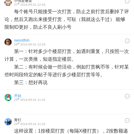
小强是傻蛋
#
27
2014-05-31 12:43
每个账号只能接受一次打赏，防止之前打赏后删掉了评
论，然后又跑出来接受打赏，可耻（我就这么干过） 能够
限制ID更好，防止不良人刷小号
swordfish
#
26
2014-05-31 12:24
第一：针对多少个楼层打赏，如遇到重复，只按照一次
计算，一次类推，知道指定楼层。
第二；有时候会做一些活动，例如打赏枫币等，针对某
些时间段特定的帖子等进行多少楼层打赏等等。
第三：想好再说
开始
#
25
2014-05-31 11:31
青灯
#
24
2014-05-31 11:22
这样设置：1按楼层打赏（每隔X楼打赏），2按数额递