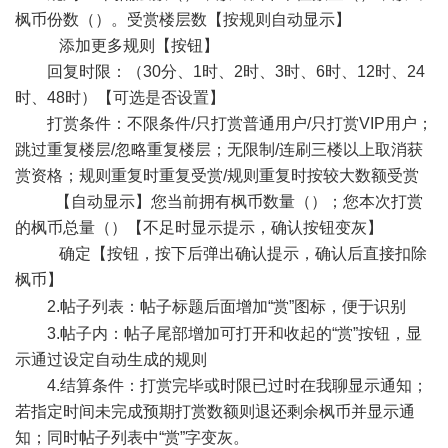
枫币份数（）。受赏楼层数【按规则自动显示】
添加更多规则【按钮】
回复时限：（30分、1时、2时、3时、6时、12时、24
时、48时）【可选是否设置】
打赏条件：不限条件/只打赏普通用户/只打赏VIP用户；
跳过重复楼层/忽略重复楼层；无限制/连刷三楼以上取消获
赏资格；规则重复时重复受赏/规则重复时按较大数额受赏
【自动显示】您当前拥有枫币数量（）；您本次打赏
的枫币总量（）【不足时显示提示，确认按钮变灰】
确定【按钮，按下后弹出确认提示，确认后直接扣除
枫币】
2.帖子列表：帖子标题
后面增加“赏”图标，便于识别
3.帖子内：帖子尾部增加可打开和收起的“赏”按钮，显
示通过设定自动生成的规则
4.结算条件：打赏完毕或时限已过时在我聊显示通知；
若指定时间未完成预期打赏数额则退还剩余枫币并显示通
知；同时帖子列表中“赏”字变灰。