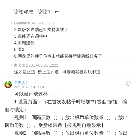
谢谢赖总，谢谢115~
Gemini
2014-05-31 11:26
2.新版客户端已经支持离线了
3.离线还在调整中
4.谢谢建议
5.看3
6.网盘里的种子你点击就能直接新建离线任务了
匿名成员
2014-05-31 12:22
这才是正道 楼上是邪道 可老赖就喜欢玩邪道
乐天坊主
#
22
2014-05-31 11:07
可以设计成这样——
1.设置页面：（在首次发帖子时增加“打赏贴”按钮，编
贴时锁定）
规则1：间隔层数（）；放出枫币单位数量（）；放出
枫币份数（）。受赏楼层数【按规则自动显示】
规则2：间隔层数（）；放出枫币单位数量（）；放出