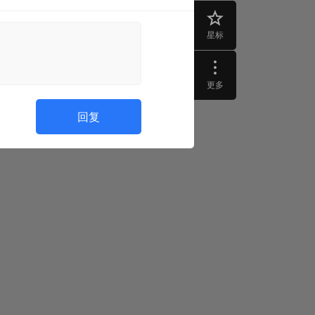
星标
更多
回复