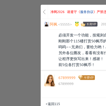
净网2026
请遵守《
服务协议
》严禁
阿枫
20
<55555>
长期VIP
必须开发一个功能，按规则
刚刚那个115楼打赏50枫
呜呜~~兄弟们，要给力哟
另外各位圈友，看看有没有
让程序更快写出来！感谢！
前5位各打赏50枫币！
67899999
年费VIP
67899999
<返回115