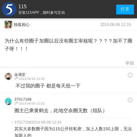
115
打开
安装115APP，随时参与互动
2014-06-06 12:15
独孤相心
为什么有些圈子加圈以后没有圈主审核呢？？？？加不了圈
子呀！！！
举报
金满堂
#
3
2014-06-06 14:29
不过我的圈子 都是每天批一下
37017168
#
2
2014-06-06 12:32
圈主已乘黄鹤去，此地空余圈无数（组队）
37017168
2014-06-06 12:34
其实大多数圈子因为115公开转私密，加上人数150上限，无法
加新人的