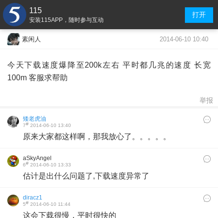
115
打开
安装115APP，随时参与互动
2014-06-10 10:40
素闲人
今天下载速度爆降至200k左右 平时都几兆的速度 长宽
100m 客服求帮助
举报
矮老虎油
#
7
2014-06-10 13:40
原来大家都这样啊，那我放心了。。。。。
aSkyAngel
#
6
2014-06-10 13:33
估计是出什么问题了,下载速度异常了
diracz1
#
5
2014-06-10 11:44
这会下载很慢，平时很快的