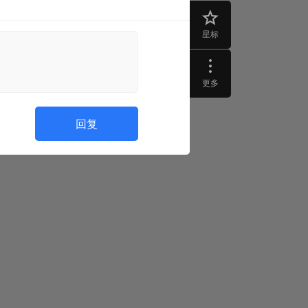
星标
更多
回复