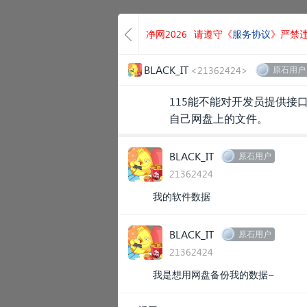
净网2026
请遵守《
服务协议
》严禁
BLACK_IT
<21362424>
原石用户
115能不能对开发员提供接
自己网盘上的文件。
BLACK_IT
原石用户
21362424
我的软件数据
BLACK_IT
原石用户
21362424
我是想用网盘备份我的数据~