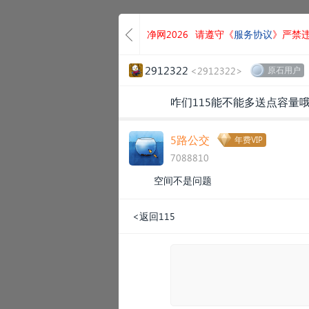
净网2026
请遵守《
服务协议
》严禁
2912322
<2912322>
原石用户
咋们115能不能多送点容量哦
5路公交
年费VIP
7088810
空间不是问题
<返回115