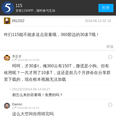
115
打开
安装115APP，随时参与互动
2014-06-13 02:18
2912322
咋们115能不能多送点容量哦，360那边的30多T哦！
举报
齐正才
#
12
2014-06-13 13:55
呵呵，才30多t，俺360云有150T，撒谎是小狗。但有
啥用呢？一共才用了10多T，这还是前几个月拼命在分享群
里下载的，现在根本视频无法加载
2912322
2014-06-14 04:27
都怎么来的容量哦！免费的吗？
Dannic
#
11
2014-06-13 13:13
这么大空间你用得完吗