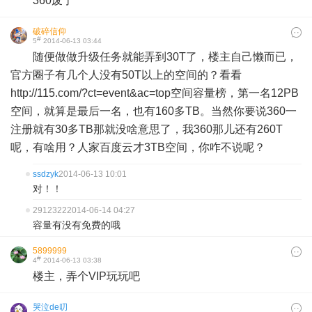
360废了
破碎信仰
#
5
2014-06-13 03:44
随便做做升级任务就能弄到30T了，楼主自己懒而已，
官方圈子有几个人没有50T以上的空间的？看看
http://115.com/?ct=event&ac=top空间容量榜，第一名12PB
空间，就算是最后一名，也有160多TB。当然你要说360一
注册就有30多TB那就没啥意思了，我360那儿还有260T
呢，有啥用？人家百度云才3TB空间，你咋不说呢？
ssdzyk
2014-06-13 10:01
对！！
2912322
2014-06-14 04:27
容量有没有免费的哦
5899999
#
4
2014-06-13 03:38
楼主，弄个VIP玩玩吧
哭泣de叨