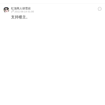
红顶商人胡雪岩
#
1
2011-06-14 01:00
支持楼主。