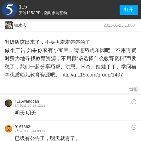
115
打开
安装115APP，随时参与互动
2011-06-13 13:03
铁木宏
升级版该出来了，不要再羞羞答答的了
做个广告 如果你家有小宝宝，请进巧虎乐园吧！不用再费
时费力地寻找教育资源，不用再“该选择什么教育资料”而发
愁了，我们一起分享巧虎、洪恩、米奇、娃娃丫丫、学问猫
等优质幼儿教育资源吧。 http://q.115.com/group/1407
举报
li115wangpan
#
3
2011-06-14 12:11
明天 明天
9167363
#
2
2011-06-14 03:02
已级有公告了，明天就有了。