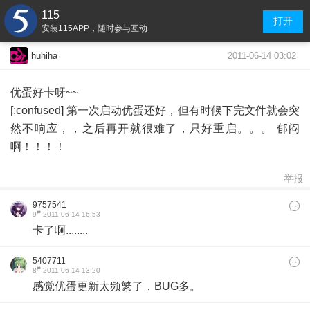
115
打开
安装115APP，随时参与互动
2011-06-14 03:02
huhiha
优蛋好卡呀~~
[:confused] 第一次启动优蛋还好，但有时候下完文件就会突
然不响应，，之后再开就很难了，只好重启。。。 郁闷
啊！！！！
举报
9757541
#
9
2011-06-14 16:53
卡了啊........
5407711
#
8
2011-06-14 13:20
感觉优蛋更新太频繁了，BUG多。