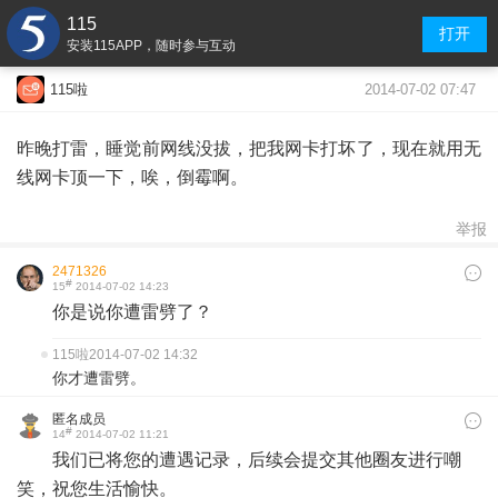
115
打开
安装115APP，随时参与互动
2014-07-02 07:47
115啦
昨晚打雷，睡觉前网线没拔，把我网卡打坏了，现在就用无
线网卡顶一下，唉，倒霉啊。
举报
2471326
#
15
2014-07-02 14:23
你是说你遭雷劈了？
115啦
2014-07-02 14:32
你才遭雷劈。
匿名成员
#
14
2014-07-02 11:21
我们已将您的遭遇记录，后续会提交其他圈友进行嘲
笑，祝您生活愉快。