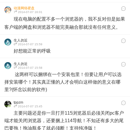
动漫网络硬盘
#
7
2014-07-07 16:01
现在电脑的配置不多一个浏览器的，我不反对但是如果
客户端的网盘和浏览器不能完美融合那就没有任何意义。
生人勿近
#
6
2014-07-07 15:59
好想能正常的呼吸
生人勿近
#
5
2014-07-07 15:58
这两样可以捆绑在一个安装包里！但要让用户可以选
择安装哪个！其实真正懂的人才会明白这样做的意义在哪
里?(怀念以前的软件)
tppzm
#
4
2014-07-07 15:45
主要问题还是你一旦打开115浏览器后必须关闭pc客户
端才能关闭浏览器，还要捆上114导航！不知还有多大的尾
巴要拖！拖油瓶多了就必须断！支持纯净版！​​