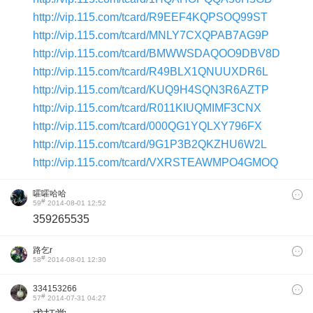
http://vip.115.com/tcard/R9EEF4KQPSOQ99ST
http://vip.115.com/tcard/MNLY7CXQPAB7AG9P
http://vip.115.com/tcard/BMWWSDAQOO9DBV8D
http://vip.115.com/tcard/R49BLX1QNUUXDR6L
http://vip.115.com/tcard/KUQ9H4SQN3R6AZTP
http://vip.115.com/tcard/R011KIUQMIMF3CNX
http://vip.115.com/tcard/000QG1YQLXY796FX
http://vip.115.com/tcard/9G1P3B2QKZHU6W2L
http://vip.115.com/tcard/VXRSTEAWMPO4GMOQ
嚯嚯哈哈
#
59
2014-08-01 12:52
359265535
路乞r
#
58
2014-08-01 12:30
334153266
#
57
2014-07-31 04:27