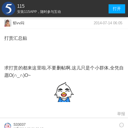
115
打开
安装115APP，随时参与互动
2014-07-14 06:05
郁vv闷
打赏汇总贴
求打赏的都来这里啦,不要删帖啊,这儿只是个小群体,全凭自
愿O(∩_∩)O~
举报
S33037
#