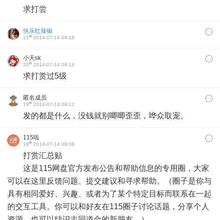
求打尝
快乐红辣椒
#
21
2014-07-14 09:18
小天sk
#
20
2014-07-14 09:14
求打赏过5级
匿名成员
#
19
2014-07-14 09:12
发的都是什么，没钱就别唧唧歪歪，哗众取宠。
115啦
#
18
2014-07-14 09:08
打赏汇总贴
这是115网盘官方发布公告和帮助信息的专用圈，大家
可以在这里反馈问题、提交建议和寻求帮助。（圈子是你与
具有相同爱好、兴趣、或者为了某个特定目标而联系在一起
的交互工具。你可以和好友在115圈子讨论话题，分享个人
资源，也可以结识志同道合的新朋友。）