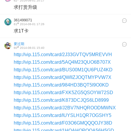
62
2014-08-01 20:17
求打赏升级
361499071
#
61
2014-08-01 17:26
求1T卡
要过期
#
60
2014-08-01 15:40
http://vip.115.com/tcard/2J33GVTQV5MREVVH
http://vip.115.com/tcard/5AQ4M23QUO6B707X
http://vip.115.com/tcard/BUS00M1QU6PUZ4KD
http://vip.115.com/tcard/QWIIZJOQTMYPVW7X
http://vip.115.com/tcard/984HD3BQT5I9O0KD
http://vip.115.com/tcard/FXK5ZG5QSOYW72SD
http://vip.115.com/tcard/K873DCJQS6LD8999
http://vip.115.com/tcard/J2BV7NHQROODMWNX
http://vip.115.com/tcard/IUYSLH1QR7OGSHY5
http://vip.115.com/tcard/F03O6GMQQQOJY38D
http://vip.115.com/tcard/1HQAHOPQQA56H5GD