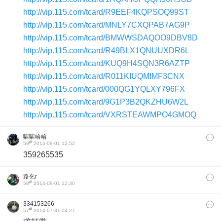
http://vip.115.com/tcard/R9EEF4KQPSOQ99ST
http://vip.115.com/tcard/MNLY7CXQPAB7AG9P
http://vip.115.com/tcard/BMWWSDAQOO9DBV8D
http://vip.115.com/tcard/R49BLX1QNUUXDR6L
http://vip.115.com/tcard/KUQ9H4SQN3R6AZTP
http://vip.115.com/tcard/R011KIUQMIMF3CNX
http://vip.115.com/tcard/000QG1YQLXY796FX
http://vip.115.com/tcard/9G1P3B2QKZHU6W2L
http://vip.115.com/tcard/VXRSTEAWMPO4GMOQ
嚯嚯哈哈
#
59
2014-08-01 12:52
359265535
路乞r
#
58
2014-08-01 12:30
334153266
#
57
2014-07-31 04:27