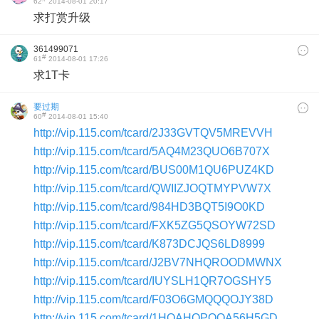
62
2014-08-01 20:17
求打赏升级
361499071
#
61
2014-08-01 17:26
求1T卡
要过期
#
60
2014-08-01 15:40
http://vip.115.com/tcard/2J33GVTQV5MREVVH
http://vip.115.com/tcard/5AQ4M23QUO6B707X
http://vip.115.com/tcard/BUS00M1QU6PUZ4KD
http://vip.115.com/tcard/QWIIZJOQTMYPVW7X
http://vip.115.com/tcard/984HD3BQT5I9O0KD
http://vip.115.com/tcard/FXK5ZG5QSOYW72SD
http://vip.115.com/tcard/K873DCJQS6LD8999
http://vip.115.com/tcard/J2BV7NHQROODMWNX
http://vip.115.com/tcard/IUYSLH1QR7OGSHY5
http://vip.115.com/tcard/F03O6GMQQQOJY38D
http://vip.115.com/tcard/1HQAHOPQQA56H5GD