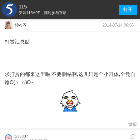
115
打开
安装115APP，随时参与互动
2014-07-14 06:05
郁vv闷
打赏汇总贴
求打赏的都来这里啦,不要删帖啊,这儿只是个小群体,全凭自
愿O(∩_∩)O~
举报
S33037
#