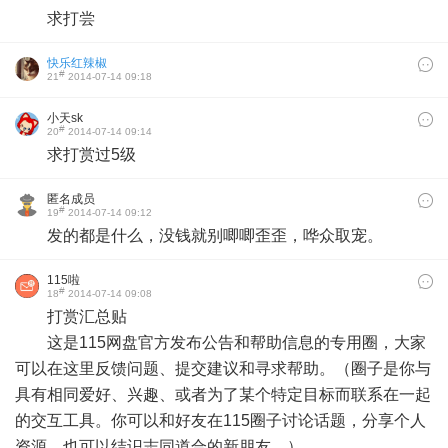
求打尝
快乐红辣椒
#
21
2014-07-14 09:18
小天sk
#
20
2014-07-14 09:14
求打赏过5级
匿名成员
#
19
2014-07-14 09:12
发的都是什么，没钱就别唧唧歪歪，哗众取宠。
115啦
#
18
2014-07-14 09:08
打赏汇总贴
这是115网盘官方发布公告和帮助信息的专用圈，大家
可以在这里反馈问题、提交建议和寻求帮助。（圈子是你与
具有相同爱好、兴趣、或者为了某个特定目标而联系在一起
的交互工具。你可以和好友在115圈子讨论话题，分享个人
资源，也可以结识志同道合的新朋友。）