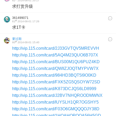
62
2014-08-01 20:17
求打赏升级
361499071
#
61
2014-08-01 17:26
求1T卡
要过期
#
60
2014-08-01 15:40
http://vip.115.com/tcard/2J33GVTQV5MREVVH
http://vip.115.com/tcard/5AQ4M23QUO6B707X
http://vip.115.com/tcard/BUS00M1QU6PUZ4KD
http://vip.115.com/tcard/QWIIZJOQTMYPVW7X
http://vip.115.com/tcard/984HD3BQT5I9O0KD
http://vip.115.com/tcard/FXK5ZG5QSOYW72SD
http://vip.115.com/tcard/K873DCJQS6LD8999
http://vip.115.com/tcard/J2BV7NHQROODMWNX
http://vip.115.com/tcard/IUYSLH1QR7OGSHY5
http://vip.115.com/tcard/F03O6GMQQQOJY38D
http://vip.115.com/tcard/1HQAHOPQQA56H5GD