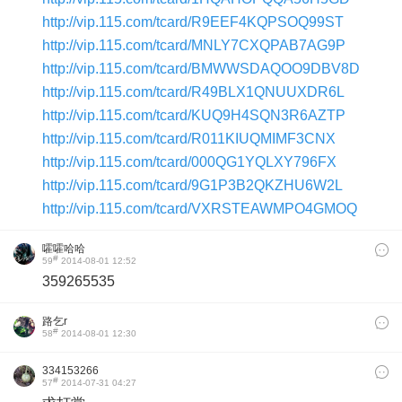
http://vip.115.com/tcard/R9EEF4KQPSOQ99ST
http://vip.115.com/tcard/MNLY7CXQPAB7AG9P
http://vip.115.com/tcard/BMWWSDAQOO9DBV8D
http://vip.115.com/tcard/R49BLX1QNUUXDR6L
http://vip.115.com/tcard/KUQ9H4SQN3R6AZTP
http://vip.115.com/tcard/R011KIUQMIMF3CNX
http://vip.115.com/tcard/000QG1YQLXY796FX
http://vip.115.com/tcard/9G1P3B2QKZHU6W2L
http://vip.115.com/tcard/VXRSTEAWMPO4GMOQ
嚯嚯哈哈
#
59
2014-08-01 12:52
359265535
路乞r
#
58
2014-08-01 12:30
334153266
#
57
2014-07-31 04:27