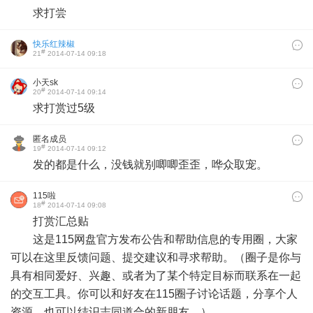
求打尝
快乐红辣椒
#
21
2014-07-14 09:18
小天sk
#
20
2014-07-14 09:14
求打赏过5级
匿名成员
#
19
2014-07-14 09:12
发的都是什么，没钱就别唧唧歪歪，哗众取宠。
115啦
#
18
2014-07-14 09:08
打赏汇总贴
这是115网盘官方发布公告和帮助信息的专用圈，大家
可以在这里反馈问题、提交建议和寻求帮助。（圈子是你与
具有相同爱好、兴趣、或者为了某个特定目标而联系在一起
的交互工具。你可以和好友在115圈子讨论话题，分享个人
资源，也可以结识志同道合的新朋友。）