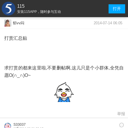
115
打开
安装115APP，随时参与互动
2014-07-14 06:05
郁vv闷
打赏汇总贴
求打赏的都来这里啦,不要删帖啊,这儿只是个小群体,全凭自
愿O(∩_∩)O~
举报
S33037
#