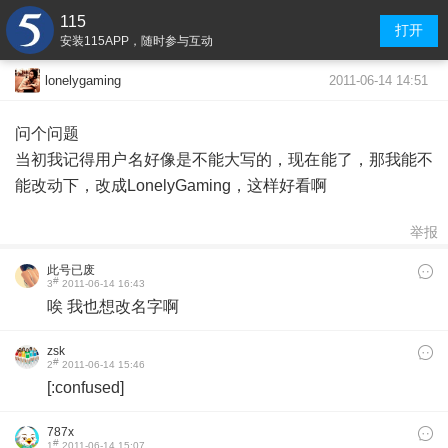
115
打开
安装115APP，随时参与互动
2011-06-14 14:51
lonelygaming
问个问题
当初我记得用户名好像是不能大写的，现在能了，那我能不
能改动下，改成LonelyGaming，这样好看啊
举报
此号已废
#
3
2011-06-14 16:43
唉 我也想改名字啊
zsk
#
2
2011-06-14 15:46
[:confused]
787x
#
1
2011-06-14 15:07