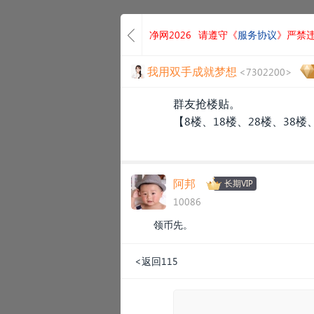
净网2026
请遵守《
服务协议
》严禁
我用双手成就梦想
<7302200>
群友抢楼贴。
【8楼、18楼、28楼、38楼
阿邦
长期VIP
10086
领币先。
<返回115