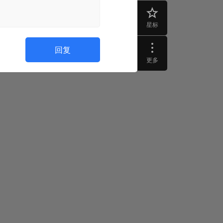
星标
回复
更多