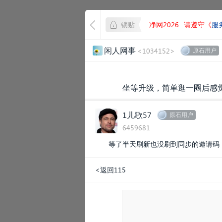
锁贴
净网2026
请遵守《
服
闲人网事
<1034152>
原石用户
坐等升级，简单逛一圈后感觉
1儿歌57
原石用户
6459681
等了半天刷新也没刷到同步的邀请码
<返回115