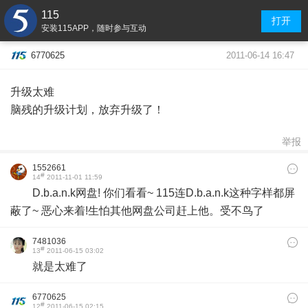
115
打开
安装115APP，随时参与互动
2011-06-14 16:47
6770625
升级太难
脑残的升级计划，放弃升级了！
举报
1552661
#
14
2011-11-01 11:59
D.b.a.n.k网盘! 你们看看~ 115连D.b.a.n.k这种字样都屏
蔽了~ 恶心来着!生怕其他网盘公司赶上他。受不鸟了
7481036
#
13
2011-06-15 03:02
就是太难了
6770625
#
12
2011-06-15 02:15