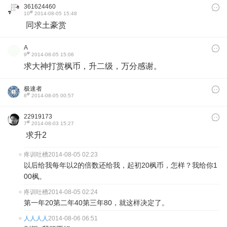
361624460
#
10
2014-08-05 15:48
同求土豪赏
A
#
9
2014-08-05 15:06
求大神打赏枫币，升二级，万分感谢。
极速者
#
8
2014-08-05 00:57
22919173
#
7
2014-08-03 15:27
求升2
疼训吐槽
2014-08-05 02:23
以后给我每年以2的倍数还给我，起初20枫币，怎样？我给你1
00枫。
疼训吐槽
2014-08-05 02:24
第一年20第二年40第三年80，就这样决定了。
人人人人
2014-08-06 06:51