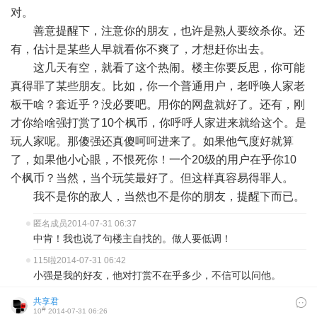
对。
善意提醒下，注意你的朋友，也许是熟人要绞杀你。还
有，估计是某些人早就看你不爽了，才想赶你出去。
这几天有空，就看了这个热闹。楼主你要反思，你可能
真得罪了某些朋友。比如，你一个普通用户，老呼唤人家老
板干啥？套近乎？没必要吧。用你的网盘就好了。还有，刚
才你给啥强打赏了10个枫币，你呼呼人家进来就给这个。是
玩人家呢。那傻强还真傻呵呵进来了。如果他气度好就算
了，如果他小心眼，不恨死你！一个20级的用户在乎你10
个枫币？当然，当个玩笑最好了。但这样真容易得罪人。
我不是你的敌人，当然也不是你的朋友，提醒下而已。
匿名成员
2014-07-31 06:37
中肯！我也说了句楼主自找的。做人要低调！
115啦
2014-07-31 06:42
小强是我的好友，他对打赏不在乎多少，不信可以问他。
共享君
#
10
2014-07-31 06:26