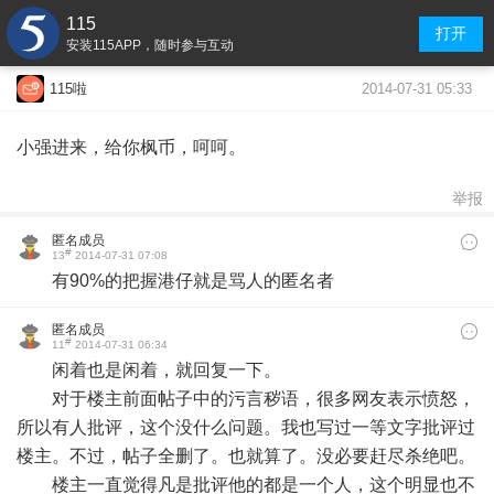
115
打开
安装115APP，随时参与互动
2014-07-31 05:33
115啦
小强进来，给你枫币，呵呵。
举报
匿名成员
#
13
2014-07-31 07:08
有90%的把握港仔就是骂人的匿名者
匿名成员
#
11
2014-07-31 06:34
闲着也是闲着，就回复一下。
对于楼主前面帖子中的污言秽语，很多网友表示愤怒，
所以有人批评，这个没什么问题。我也写过一等文字批评过
楼主。不过，帖子全删了。也就算了。没必要赶尽杀绝吧。
楼主一直觉得凡是批评他的都是一个人，这个明显也不