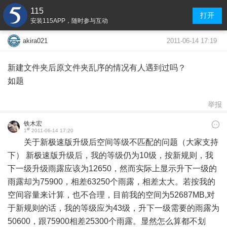
115
打开
安装115APP，随时参与互动
2011-06-14 17:19
akira021
新建文件夹后原文件夹乱序的情况有人遇到过吗？
如题
举报
铁木宏
#
1
2011-06-14 17:20
关于新极速版升级后空间等级不匹配的问题（大家支持
下） 新极速版升级后，我的等级仍为10级，按新规则，我
下一级升级雨露应该为12650，然而实际上显示升下一级的
雨露却为75900，相差63250个雨露，相差太大。若按我的
空间容量来计算，也不合理，目前我的空间为52687MB,对
于新规则的话，我的等级应为43级，升下一级需要的雨露为
50600，跟75900相差25300个雨露。显然怎么算都不划